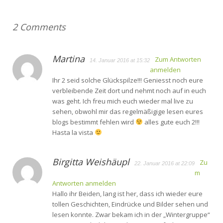
2 Comments
Martina
Zum Antworten
14. Januar 2016 at 15:32
anmelden
Ihr 2 seid solche Glückspilze!!! Geniesst noch eure
verbleibende Zeit dort und nehmt noch auf in euch
was geht. Ich freu mich euch wieder mal live zu
sehen, obwohl mir das regelmäßigige lesen eures
blogs bestimmt fehlen wird
alles gute euch 2!!!
Hasta la vista
Birgitta Weishäupl
Zu
22. Januar 2016 at 22:09
m
Antworten anmelden
Hallo ihr Beiden, lang ist her, dass ich wieder eure
tollen Geschichten, Eindrücke und Bilder sehen und
lesen konnte. Zwar bekam ich in der „Wintergruppe“