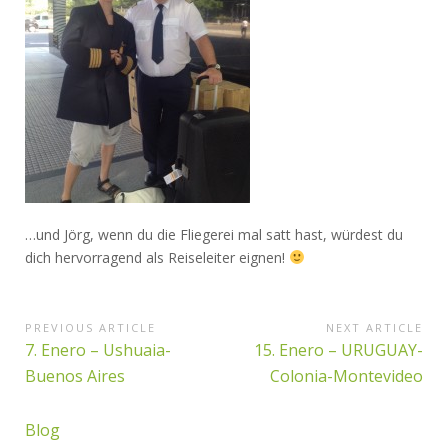
…und Jörg, wenn du die Fliegerei mal satt hast, würdest du
dich hervorragend als Reiseleiter eignen!
Beitragsnavigation
PREVIOUS ARTICLE
NEXT ARTICLE
Previous
Next
7. Enero – Ushuaia-
15. Enero – URUGUAY-
Article:
Article:
Buenos Aires
Colonia-Montevideo
Blog