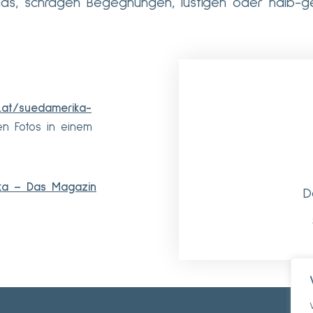
, schrägen Begegnungen, lustigen oder halb-gefä
e.at/suedamerika-
en Fotos in einem
ka – Das Magazin
D