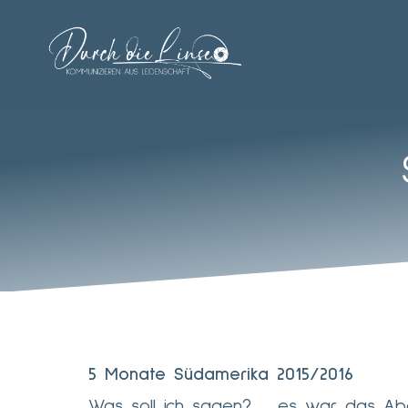
Zum
Inhalt
springen
5 Monate Südamerika 2015/2016
Was soll ich sagen? … es war das Ab