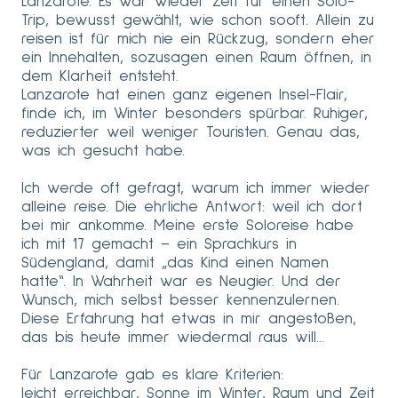
Lanzarote. Es war wieder Zeit für einen Solo-
Trip, bewusst gewählt, wie schon sooft. Allein zu
reisen ist für mich nie ein Rückzug, sondern eher
ein Innehalten, sozusagen einen Raum öffnen, in
dem Klarheit entsteht.
Lanzarote hat einen ganz eigenen Insel-Flair,
finde ich, im Winter besonders spürbar. Ruhiger,
reduzierter weil weniger Touristen. Genau das,
was ich gesucht habe.
Ich werde oft gefragt, warum ich immer wieder
alleine reise. Die ehrliche Antwort: weil ich dort
bei mir ankomme. Meine erste Soloreise habe
ich mit 17 gemacht – ein Sprachkurs in
Südengland, damit „das Kind einen Namen
hatte“. In Wahrheit war es Neugier. Und der
Wunsch, mich selbst besser kennenzulernen.
Diese Erfahrung hat etwas in mir angestoßen,
das bis heute immer wiedermal raus will…
Für Lanzarote gab es klare Kriterien:
leicht erreichbar, Sonne im Winter, Raum und Zeit