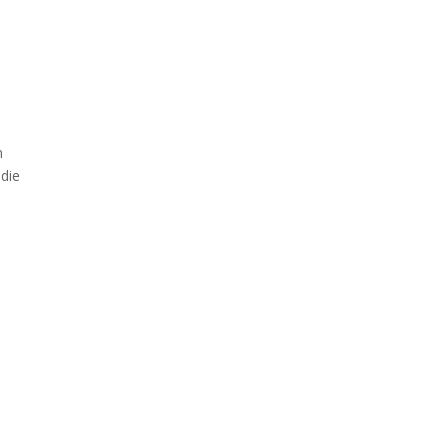
n
 die