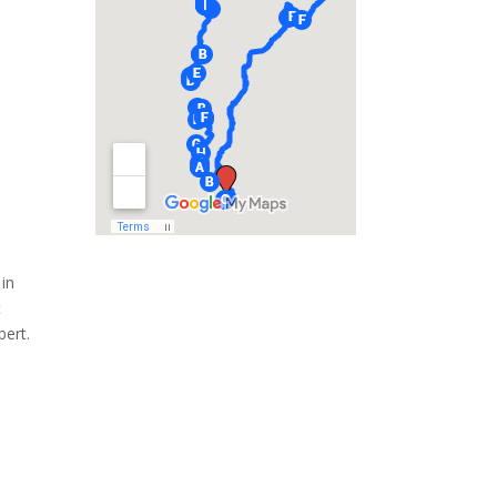
in
t
ert.