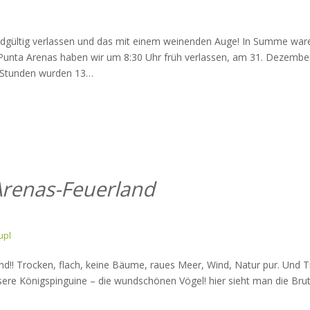
 endgültig verlassen und das mit einem weinenden Auge! In Summe war
! Punta Arenas haben wir um 8:30 Uhr früh verlassen, am 31. Dezembe
1 Stunden wurden 13
…
Arenas-Feuerland
upl
nd!! Trocken, flach, keine Bäume, raues Meer, Wind, Natur pur. Und T
sere Königspinguine – die wundschönen Vögel! hier sieht man die Brut