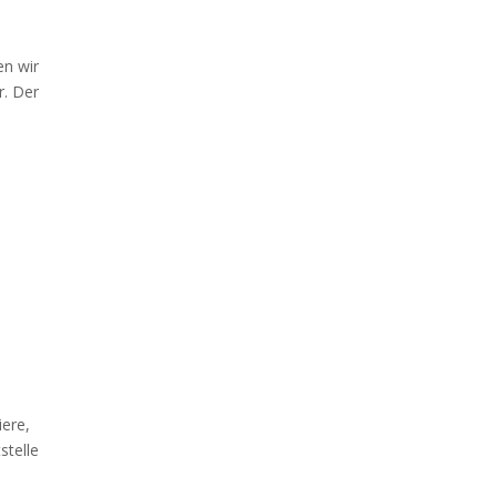
en wir
r. Der
iere,
stelle